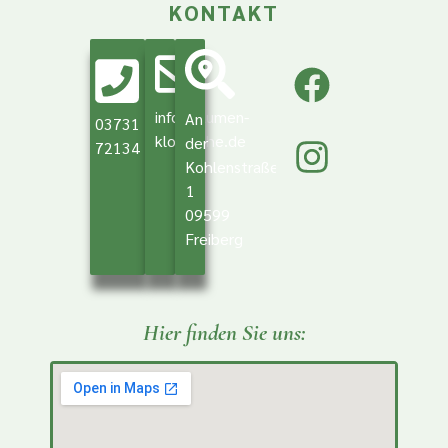
KONTAKT
info@blumen-
An
03731
klotzsche.de
der
72134
Kohlenstraße
1
09599
Freiberg
Hier finden Sie uns: